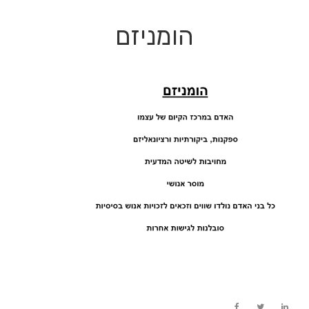
הומניזם