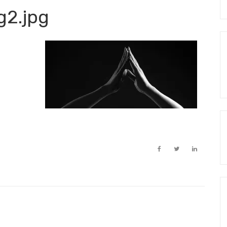
S
g2.jpg
fo